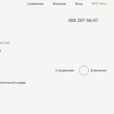
Мой заказ
Сравнение
Желания
Вход
066 297-56-07
ый 100г
г
К сравнению
В желания
пительной скидки