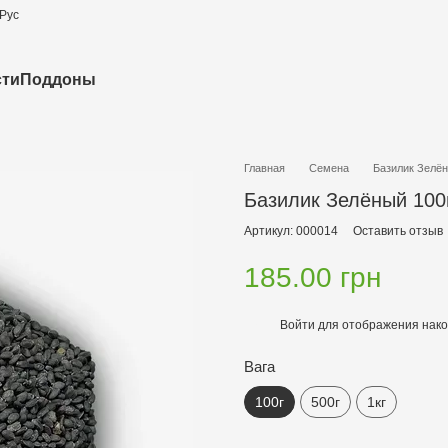
Рус
сти
Поддоны
Главная
Семена
Базилик Зелён
Базилик Зелёный 100
Артикул: 000014
Оставить отзыв
185.00 грн
Войти
для отображения нако
%
Вага
100г
500г
1кг