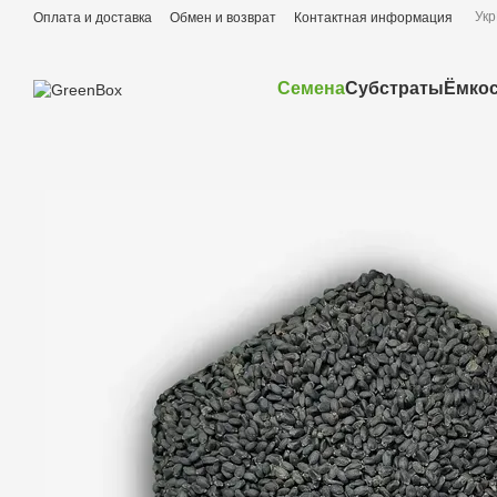
Перейти к основному контенту
Укр
Оплата и доставка
Обмен и возврат
Контактная информация
Семена
Субстраты
Ёмко