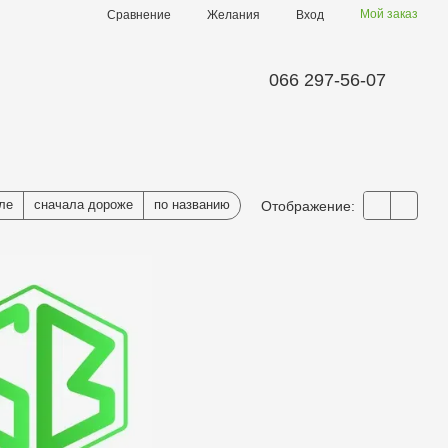
Мой заказ
Сравнение
Желания
Вход
066 297-56-07
ле
сначала дороже
по названию
Отображение: