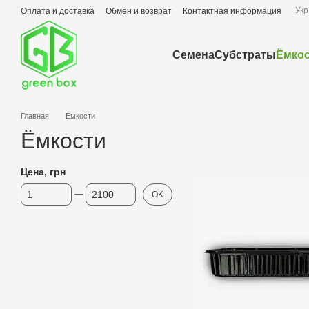
Перейти к основному контенту
Укр
Оплата и доставка
Обмен и возврат
Контактная информация
Семена
Субстраты
Ёмко
Главная
Ёмкости
Ёмкости
Цена, грн
От Цена, грн
До Цена, грн
OK