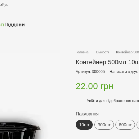
р
Рус
ті
Піддони
Головна
Ємності
Контейнер 50
Контейнер 500мл 10
Артикул: 300005
Написати відгук
22.00 грн
Увійти
для відображення нак
%
Пакування
10шт
300шт
600шт