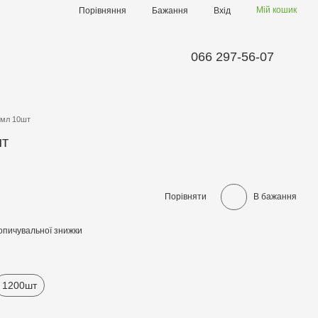
Мій кошик
Порівняння
Бажання
Вхід
066 297-56-07
0мл 10шт
шт
Порівняти
В бажання
опичувальної знижки
1200шт