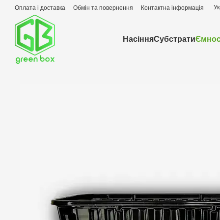
Перейти до основного контенту
Ук
Оплата і доставка
Обмін та повернення
Контактна інформація
Насіння
Субстрати
Ємнос